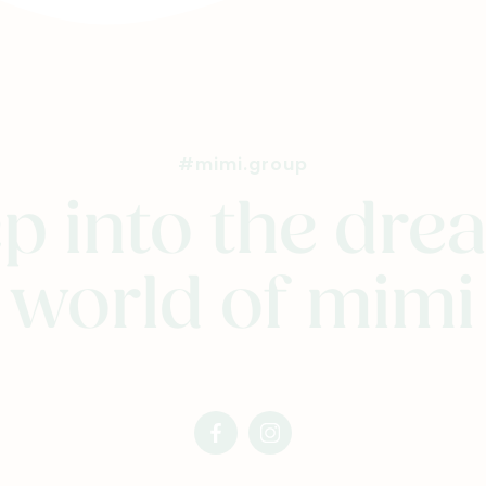
#mimi.group
p into the dr
world of mimi
facebook
instagram
mimi
mimi