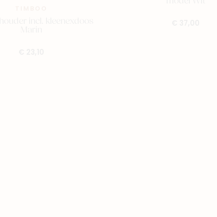
model Wit
TIMBOO
houder incl. kleenexdoos
€ 37,00
Marin
€ 23,10