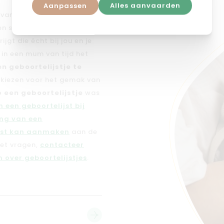
Aanpassen
Alles aanvaarden
n van dé
geboortelijst voor
 en smaak en voegen daar
jgt die écht bij jou en je
e in een mum van tijd het
en geboortelijstje te
n kiezen voor het gemak van
 een geboortelijstje
was
 een geboortelijst bij
ng van een
jst kan aanmaken
aan de
met vragen,
contacteer
 over geboortelijstjes
.