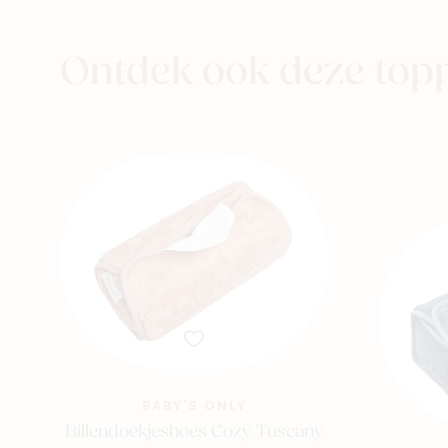
aby
Kids
Family
Ontdek ook deze top
BABY'S ONLY
Billendoekjeshoes Cozy Tuscany