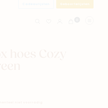
Cadeaulijsten
Geboortelijsten
0
Winkelwagen
Menu
x hoes Cozy
reen
omenteel niet voorradig