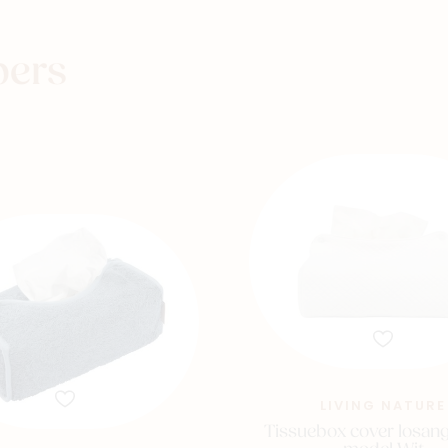
Winkels
pers
LIVING NATURE
Tissuebox cover losan