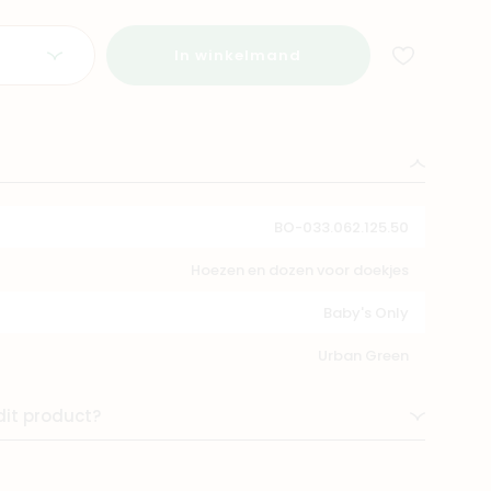
In winkelmand
BO-033.062.125.50
Hoezen en dozen voor doekjes
Baby's Only
Urban Green
dit product?