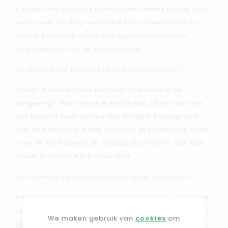
Kleintjes met krampjes kunnen baat hebben bij een buik-
tegen-buik houding. Het buikje blijft immers warm en
daar je baby rechtop zit met opgetrokken knietjes
vergemakkelijkt dit de spijsvertering.
Je kindje naar buiten toe of binnen dragen?
Toont je kindje meer en meer interesse in de
omgeving? Dan kan je je kindje ook af en toe met
het gezicht naar buiten toe dragen. Belangrijk is
dat de nek van je baby hiervoor al voldoende sterk
is en de kind boven de draagzak uitkomt.
Dat kan
meestal vanaf 5 à 6 maanden.
Tot hoeveel kg kan je een draagzak gebruiken?
De meeste draagzakken zijn aanpasbaar, zodat de
draagzak met je kindje kan meegroeien. De meeste
We maken gebruik van
cookies
om
draagzakken kan je dan ook gebruikten tot je