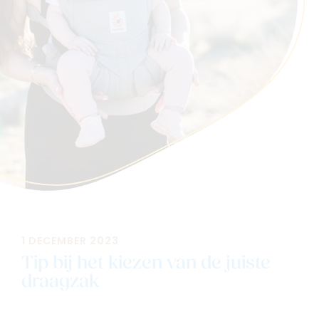
Navigeer naar
Baby
Kids
Family
Winkels
1 DECEMBER 2023
Tip bij het kiezen van de juiste
draagzak