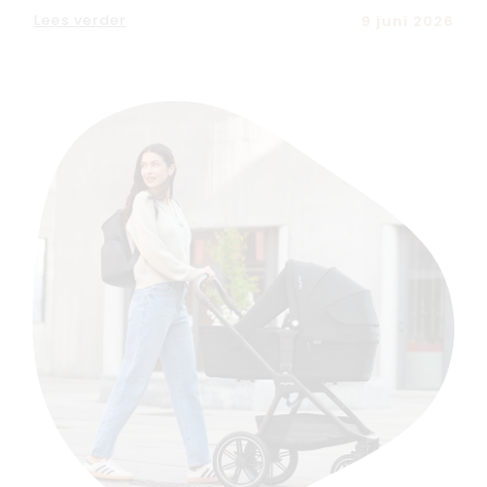
Lees verder
9 juni 2026
Nieuw
Back to school
Merken
Kaartje & doopsuikers
Ons verhaal
Contacteer ons
Veelgestelde vragen
Cadeaubon
Blog & inspiratie
Outlet