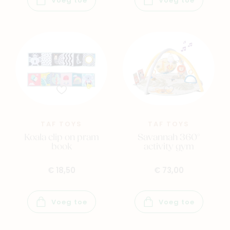
Voeg toe
Voeg toe
TAF TOYS
TAF TOYS
Koala clip on pram
Savannah 360°
book
activity gym
€ 18,50
€ 73,00
Voeg toe
Voeg toe