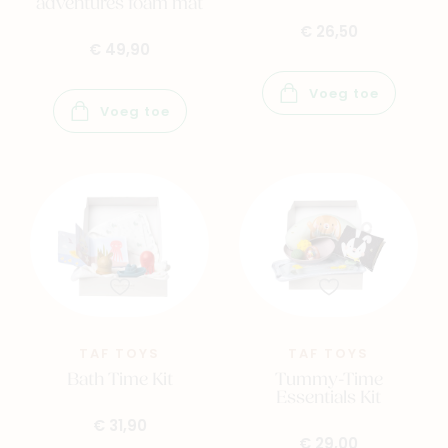
adventures foam mat
€ 26,50
€ 49,90
Voeg toe
Voeg toe
TAF TOYS
TAF TOYS
Bath Time Kit
Tummy-Time
Essentials Kit
€ 31,90
€ 29,00