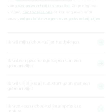
van
onze geboortelijst checklist
. Zit je nog met
vragen,
contacteer ons
of kijk nog even naar
onze
veelgestelde vragen over geboortelijstjes
.
Ik wil mijn geboortelijst raadplegen
Ik wil een geschenkje kopen van een
geboortelijst
Ik wil vrijblijvend van start gaan met een
geboortelijst
Ik wens een geboortelijstafspraak te
maken