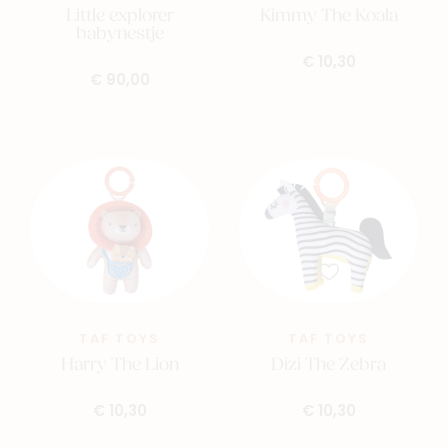
Little explorer
Kimmy The Koala
babynestje
€ 10,30
€ 90,00
TAF TOYS
TAF TOYS
Harry The Lion
Dizi The Zebra
€ 10,30
€ 10,30