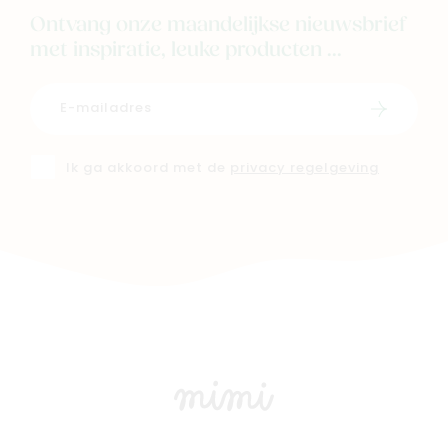
Ontvang onze maandelijkse nieuwsbrief
met inspiratie, leuke producten ...
Schrijf i
Ik ga akkoord met de
privacy regelgeving