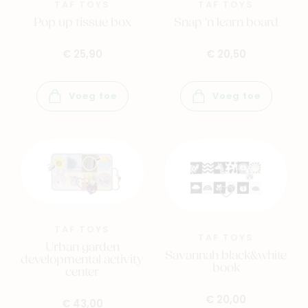
TAF TOYS
TAF TOYS
Pop up tissue box
Snap 'n learn board
€ 25,90
€ 20,50
Voeg toe
Voeg toe
TAF TOYS
TAF TOYS
Urban garden
Savannah black&white
developmental activity
book
center
€ 20,00
€ 43,00