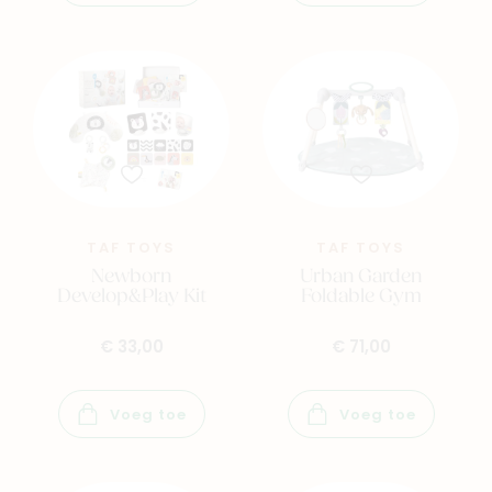
TAF TOYS
TAF TOYS
Newborn
Urban Garden
Develop&Play Kit
Foldable Gym
€ 33,00
€ 71,00
Voeg toe
Voeg toe