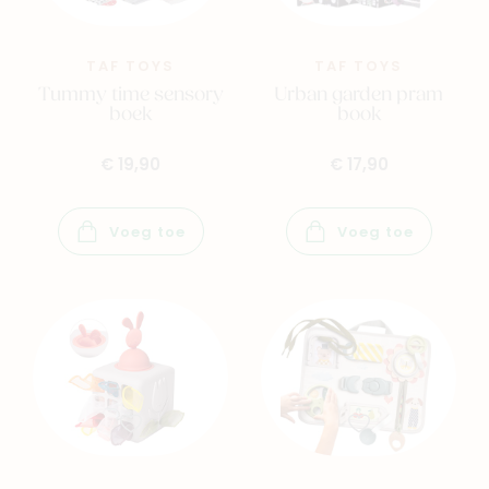
TAF TOYS
TAF TOYS
Tummy time sensory
Urban garden pram
boek
book
€ 19,90
€ 17,90
Voeg toe
Voeg toe