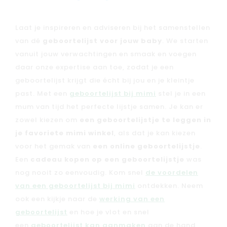
Laat je inspireren en adviseren bij het samenstellen
van dé
geboortelijst voor jouw baby
. We starten
vanuit jouw verwachtingen en smaak en voegen
daar onze expertise aan toe, zodat je een
geboortelijst krijgt die écht bij jou en je kleintje
past. Met een
geboortelijst bij mimi
stel je in een
mum van tijd het perfecte lijstje samen. Je kan er
zowel kiezen om
een geboortelijstje te leggen in
je favoriete mimi winkel
, als dat je kan kiezen
voor het gemak van
een online geboortelijstje
.
Een
cadeau kopen op een geboortelijstje
was
nog nooit zo eenvoudig. Kom snel
de voordelen
van een geboortelijst bij mimi
ontdekken. Neem
ook een kijkje naar de
werking van een
geboortelijst
en hoe je vlot en snel
een
geboortelijst kan aanmaken
aan de hand