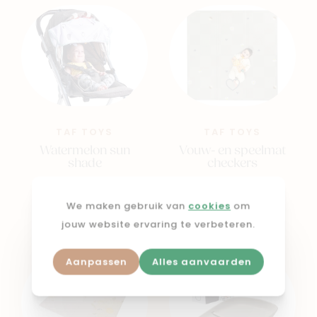
TAF TOYS
TAF TOYS
Watermelon sun
Vouw- en speelmat
shade
checkers
€ 25,30
€ 80,00
We maken gebruik van
cookies
om
jouw website ervaring te verbeteren.
Aanpassen
Alles aanvaarden