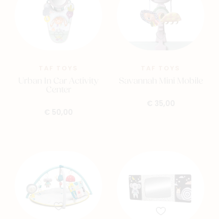
TAF TOYS
TAF TOYS
Urban In Car Activity
Savannah Mini Mobile
Center
€ 35,00
€ 50,00