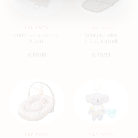
TAF TOYS
TAF TOYS
Vouw- en speelmat
Sensory tales
bloom
changing mat
€ 80,00
€ 79,90
TAF TOYS
TAF TOYS