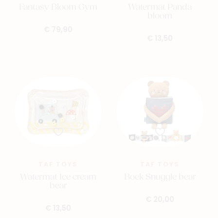
Fantasy Bloom Gym
Watermat Panda
bloom
€ 79,90
€ 13,50
Nieuw
Back to school
Merken
TAF TOYS
TAF TOYS
Watermat Ice cream
Boek Snuggle bear
Kaartje & doopsuikers
bear
Ons verhaal
€ 20,00
Contacteer ons
€ 13,50