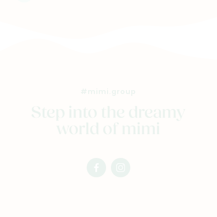
Contacteer ons
Veelgestelde vragen
Cadeaubon
Blog & inspiratie
Outlet
#mimi.group
Geboortelijsten
Cadeaulijsten
Step into the dreamy
world of mimi
facebook
instagram
mimi
mimi