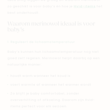
deze blog leggen we graag uit waarom merinowol
zo geschikt is voor baby’s én hoe je
Hvid-items
het
best onderhoudt.
Waarom merinowol ideaal is voor
baby’s
1. Reguleert de lichaamstemperatuur
Baby’s kunnen hun lichaamstemperatuur nog niet
goed zelf regelen. Merinowol helpt daarbij op een
natuurlijke manier:
houdt warm wanneer het koud is
voert warmte af wanneer het warmer wordt
Zo blijft je baby comfortabel, zonder
oververhitting of afkoeling. Daarom zijn Hvid-
items perfect voor elk seizoen.