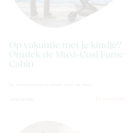
Nieuw
Back to school
Merken
Op vakantie met je kindje?
Kaartje & doopsuikers
Ontdek de Maxi-Cosi Fame
Ons verhaal
Cabin
Contacteer ons
Veelgestelde vragen
Cadeaubon
De zomervakantie staat voor de deur.
Blog & inspiratie
Lees verder
24 juni 2026
Outlet
Geboortelijsten
Cadeaulijsten