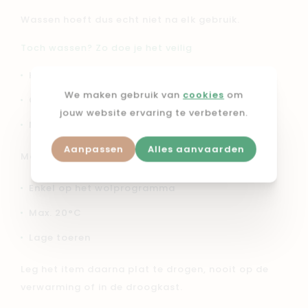
Wassen hoeft dus echt niet na elk gebruik.
Toch wassen? Zo doe je het veilig
Handwas met lauw water (max. 20°C)
We maken gebruik van
cookies
om
Gebruik een speciaal wolwasmiddel
jouw website ervaring te verbeteren.
Niet wringen of draaien
Aanpassen
Alles aanvaarden
Mag het toch in de wasmachine?
Enkel op het wolprogramma
Max. 20°C
Lage toeren
Leg het item daarna plat te drogen, nooit op de
verwarming of in de droogkast.