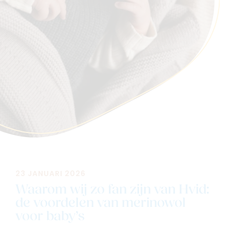
Navigeer naar
Baby
Kids
Family
Winkels
23 JANUARI 2026
Waarom wij zo fan zijn van Hvid:
de voordelen van merinowol
voor baby’s